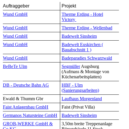
Auftraggeber
Projekt
Wund GmbH
Therme Erding - Hotel
Victory
Wund GmbH
Therme Erding - Wellenbad
Wund GmbH
Badewelt Sinsheim
Wund GmbH
Badewelt Euskirchen (
Bauabschnitt 1 )
Wund GmbH
Badeparadies Schwarzwald
BeBeTe Ulm
Segmüller
Augsburg
(Aufmass & Montage von
Küchenarbeitsplatten)
DB - Deutsche Bahn AG
HBF - Ulm
(Sanierungsarbeiten)
Ewald & Thumm Gbr
Laufhaus Morgenland
Faist Anlagenbau GmbH
Faist (Privat Villa)
Germanos Natursteine GmbH
Badewelt Sinsheim
GROB-WERKE GmbH &
3,50m breite Treppenanlage
Co.KG
Bürogebäude 11.Stock