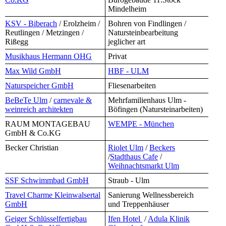
Mindelheim
KSV - Biberach
/ Erolzheim /
Bohren von Findlingen /
Reutlingen / Metzingen /
Natursteinbearbeitung
Rißegg
jeglicher art
Musikhaus Hermann OHG
Privat
Max Wild GmbH
HBF - ULM
Naturspeicher GmbH
Fliesenarbeiten
BeBeTe Ulm
/
carnevale &
Mehrfamilienhaus Ulm -
weinreich architekten
Böfingen (Natursteinarbeiten)
RAUM MONTAGEBAU
WEMPE - München
GmbH & Co.KG
Becker Christian
Riolet Ulm
/
Beckers
/
Stadthaus Cafe
/
Weihnachtsmarkt Ulm
SSF Schwimmbad GmbH
Straub - Ulm
Travel Charme Kleinwalsertal
Sanierung Wellnessbereich
GmbH
und Treppenhäuser
Geiger Schlüsselfertigbau
Ifen Hotel
/
Adula Klinik